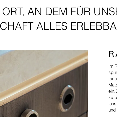
N ORT, AN DEM FÜR UNS
CHAFT ALLES ERLEBBA
R
Im T
spü
tauc
Mate
ein.
zu b
lass
und 